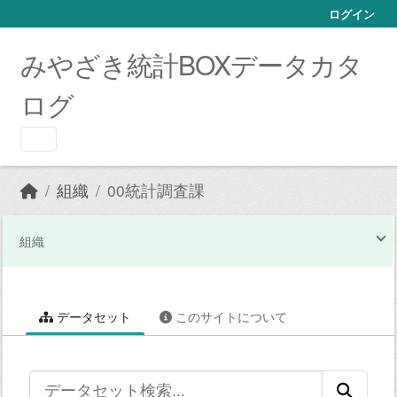
Skip to main content
ログイン
みやざき統計BOXデータカタ
ログ
組織
00統計調査課
組織
データセット
このサイトについて