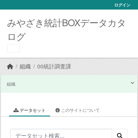
Skip to main content
ログイン
みやざき統計BOXデータカタ
ログ
組織
00統計調査課
組織
データセット
このサイトについて