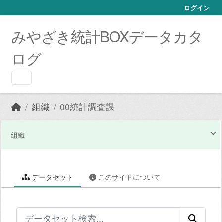
Skip to main content
ログイン
みやざき統計BOXデータカタ
ログ
組織
00統計調査課
組織
データセット
このサイトについて