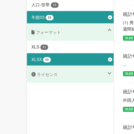
人口-世帯
11
統計
年鑑03
11
(1
週間
フォーマット
XLSX
XLS
11
統計
XLSX
11
...
ライセンス
XLSX
統計
外国
XLSX
統計