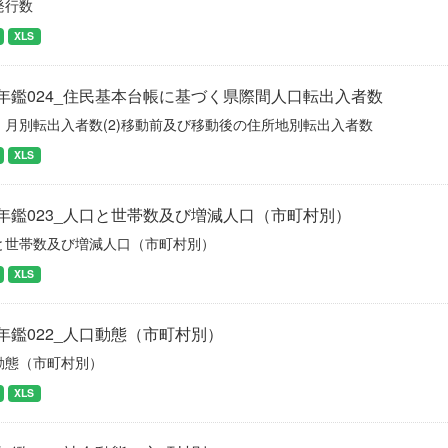
発行数
XLS
年鑑024_住民基本台帳に基づく県際間人口転出入者数
）月別転出入者数(2)移動前及び移動後の住所地別転出入者数
XLS
年鑑023_人口と世帯数及び増減人口（市町村別）
と世帯数及び増減人口（市町村別）
XLS
年鑑022_人口動態（市町村別）
動態（市町村別）
XLS