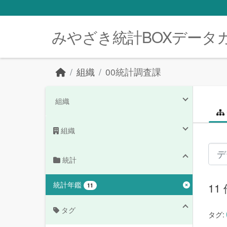
Skip to main content
みやざき統計BOXデータ
組織
00統計調査課
組織
組織
統計
統計年鑑
1
11
タグ
タグ: