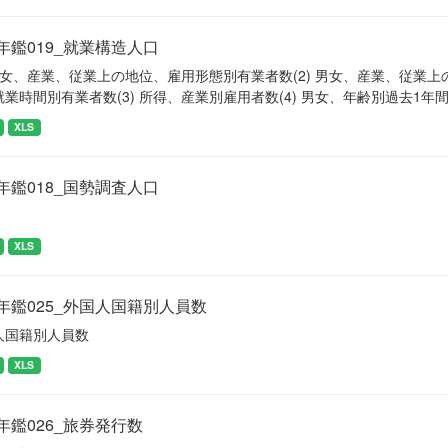
年鑑019_就業構造人口
) 男女、産業、従業上の地位、雇用形態別有業者数(2) 男女、産業、従
就業時間別有業者数(3) 所得、産業別雇用者数(4) 男女、年齢別過去1
XLS
年鑑018_国勢調査人口
XLS
年鑑025_外国人国籍別人員数
人国籍別人員数
XLS
年鑑026_旅券発行数