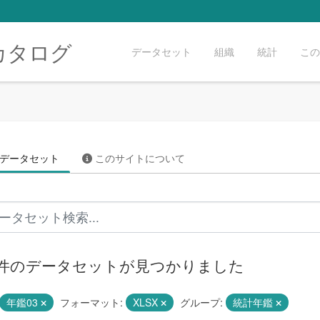
カタログ
データセット
組織
統計
この
データセット
このサイトについて
1 件のデータセットが見つかりました
年鑑03
フォーマット:
XLSX
グループ:
統計年鑑