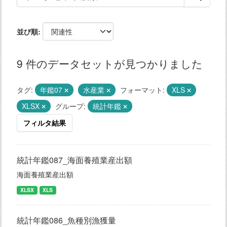
並び順
9 件のデータセットが見つかりました
タグ:
年鑑07
水産業
フォーマット:
XLS
XLSX
グループ:
統計年鑑
フィルタ結果
統計年鑑087_海面養殖業産出額
海面養殖業産出額
XLSX
XLS
統計年鑑086_魚種別漁獲量