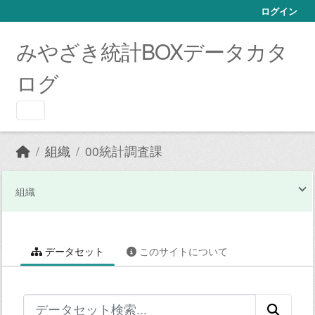
Skip to main content
ログイン
みやざき統計BOXデータカタ
ログ
組織
00統計調査課
組織
データセット
このサイトについて