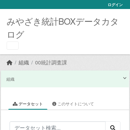
Skip to main content
ログイン
みやざき統計BOXデータカタ
ログ
組織
00統計調査課
組織
データセット
このサイトについて