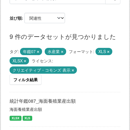
並び順
9 件のデータセットが見つかりました
タグ:
年鑑07
水産業
フォーマット:
XLS
XLSX
ライセンス:
クリエイティブ・コモンズ 表示
フィルタ結果
統計年鑑087_海面養殖業産出額
海面養殖業産出額
XLSX
XLS