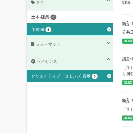
タグ
組織:
土木-建築
6
統計
年鑑09
6
公共
XLSX
フォーマット
統計
ライセンス
（１
り居
クリエイティブ・コモンズ 表示
6
XLSX
統計
（１
XLSX