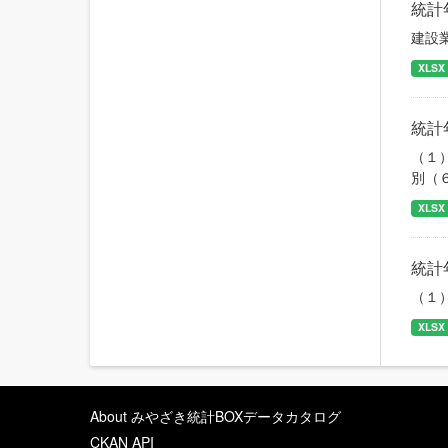
統計
建設
XLSX
統計
（１
別（
XLSX
統計
（１
XLSX
About みやざき統計BOXデータカタログ
CKAN API