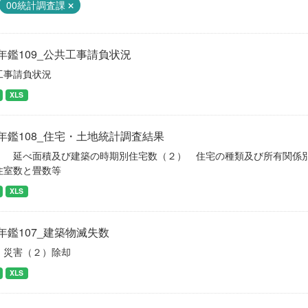
00統計調査課
年鑑109_公共工事請負状況
工事請負状況
XLS
年鑑108_住宅・土地統計調査結果
） 延べ面積及び建築の時期別住宅数（２） 住宅の種類及び所有関係
住室数と畳数等
XLS
年鑑107_建築物滅失数
）災害（２）除却
XLS