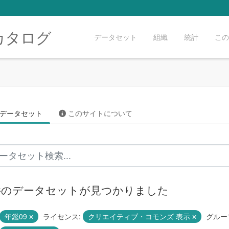
カタログ
データセット
組織
統計
この
データセット
このサイトについて
 件のデータセットが見つかりました
年鑑09
ライセンス:
クリエイティブ・コモンズ 表示
グルー