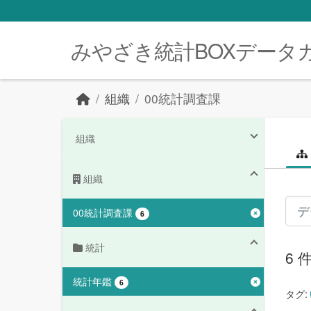
Skip to main content
みやざき統計BOXデータ
組織
00統計調査課
組織
組織
00統計調査課
6
統計
6
統計年鑑
6
タグ: