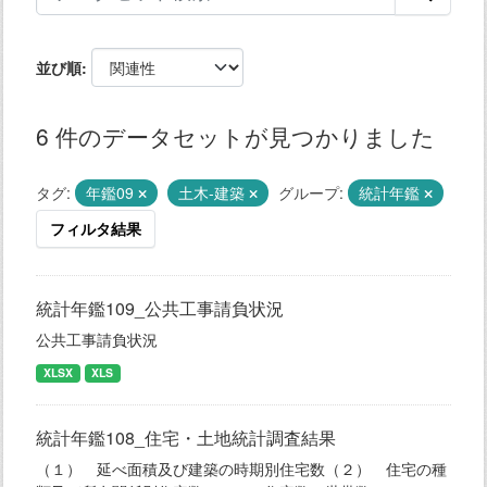
並び順
6 件のデータセットが見つかりました
タグ:
年鑑09
土木-建築
グループ:
統計年鑑
フィルタ結果
統計年鑑109_公共工事請負状況
公共工事請負状況
XLSX
XLS
統計年鑑108_住宅・土地統計調査結果
（１） 延べ面積及び建築の時期別住宅数（２） 住宅の種