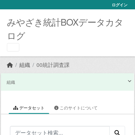
Skip to main content
ログイン
みやざき統計BOXデータカタ
ログ
組織
00統計調査課
組織
データセット
このサイトについて