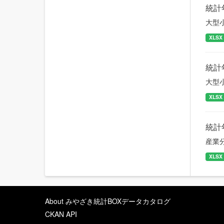
統計
大型
XLSX
統計
大型
XLSX
統計
産業
XLSX
About みやざき統計BOXデータカタログ
CKAN API