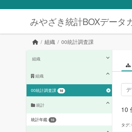
Skip to main content
みやざき統計BOXデータ
組織
00統計調査課
組織
組織
00統計調査課
10
統計
1
統計年鑑
10
タグ: