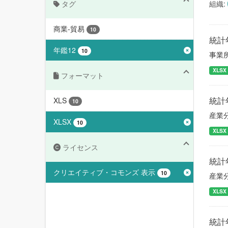
タグ
組織:
商業-貿易
10
統計
年鑑12
10
事業
XLSX
フォーマット
統計
XLS
10
産業
XLSX
10
XLSX
ライセンス
統計
クリエイティブ・コモンズ 表示
10
産業
XLSX
統計