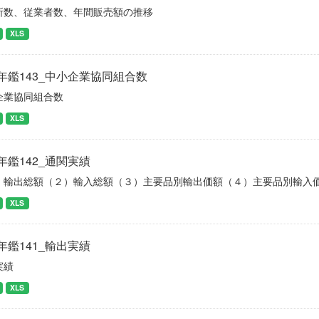
所数、従業者数、年間販売額の推移
XLS
年鑑143_中小企業協同組合数
企業協同組合数
XLS
年鑑142_通関実績
）輸出総額（２）輸入総額（３）主要品別輸出価額（４）主要品別輸入
XLS
年鑑141_輸出実績
実績
XLS