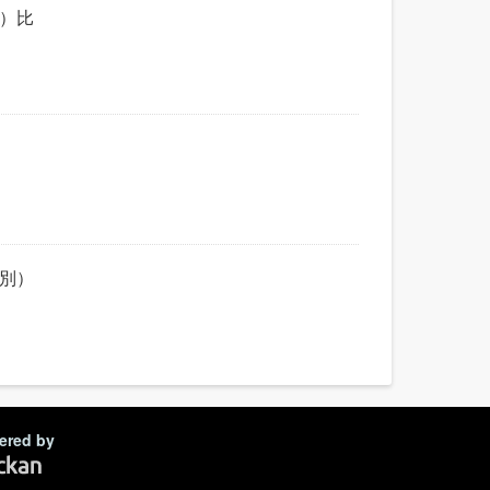
期）比
郡別）
ered by