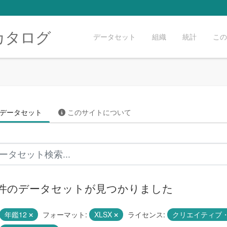
カタログ
データセット
組織
統計
この
データセット
このサイトについて
0 件のデータセットが見つかりました
年鑑12
フォーマット:
XLSX
ライセンス:
クリエイティブ