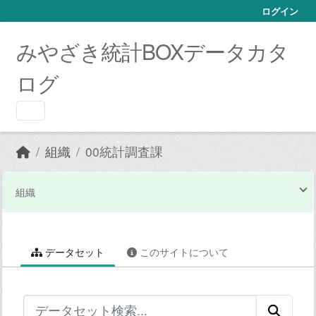
Skip to main content
ログイン
みやざき統計BOXデータカタ
ログ
組織
00統計調査課
組織
データセット
このサイトについて