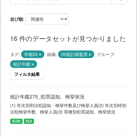
並び順
16 件のデータセットが見つかりました
タグ:
年鑑22
組織:
00統計調査課
グループ:
統計年鑑
フィルタ結果
統計年鑑275_犯罪認知、検挙状況
(1) 年次別刑法犯認知・検挙件数及び検挙人員(2) 年次別特別
法犯検挙件数、検挙人員(3) 罪種別犯罪認知、検挙状況
XLSX
XLS