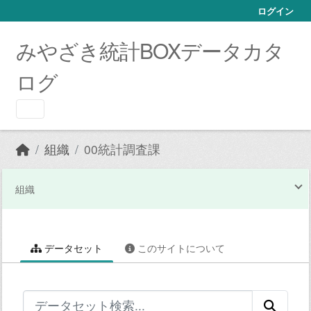
Skip to main content
ログイン
みやざき統計BOXデータカタ
ログ
組織
00統計調査課
組織
データセット
このサイトについて