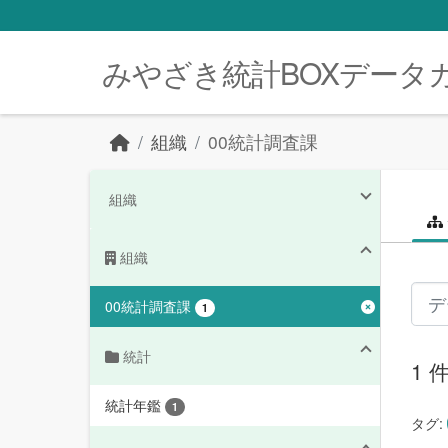
Skip to main content
みやざき統計BOXデータ
組織
00統計調査課
組織
組織
00統計調査課
1
統計
1
統計年鑑
1
タグ: