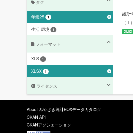
タグ
統計
年鑑25
1
（１
生活-環境
1
XLSX
フォーマット
XLS
1
XLSX
1
ライセンス
About みやざき統計BOXデータカタログ
CKAN API
CKANアソシエーション