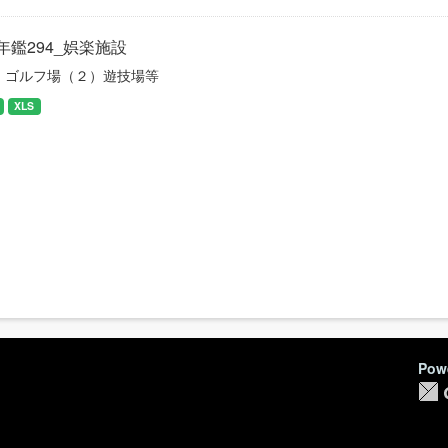
年鑑294_娯楽施設
）ゴルフ場（２）遊技場等
XLS
Pow