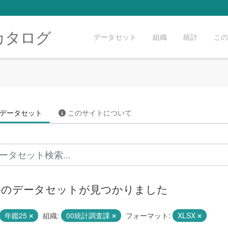
カタログ
データセット
組織
統計
この
データセット
このサイトについて
 件のデータセットが見つかりました
年鑑25
組織:
00統計調査課
フォーマット:
XLSX