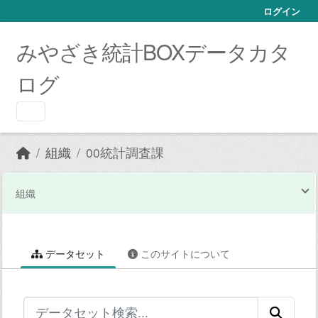
Skip to main content
ログイン
みやざき統計BOXデータカタ
ログ
組織
00統計調査課
組織
データセット
このサイトについて