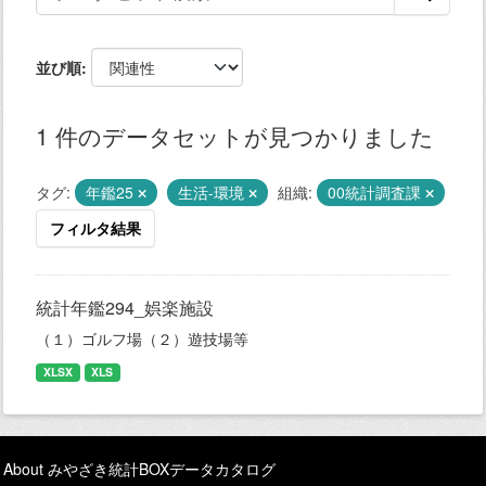
並び順
1 件のデータセットが見つかりました
タグ:
年鑑25
生活-環境
組織:
00統計調査課
フィルタ結果
統計年鑑294_娯楽施設
（１）ゴルフ場（２）遊技場等
XLSX
XLS
About みやざき統計BOXデータカタログ