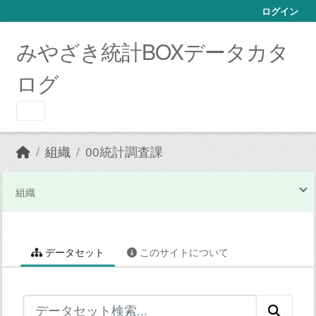
Skip to main content
ログイン
みやざき統計BOXデータカタ
ログ
組織
00統計調査課
組織
データセット
このサイトについて