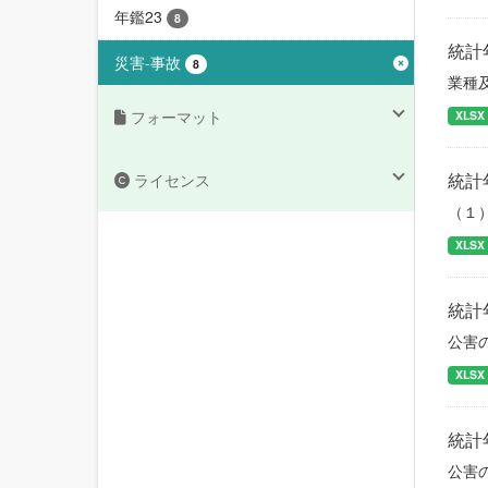
年鑑23
8
統計
災害-事故
8
業種
フォーマット
XLSX
統計
ライセンス
（１
XLSX
統計
公害
XLSX
統計
公害