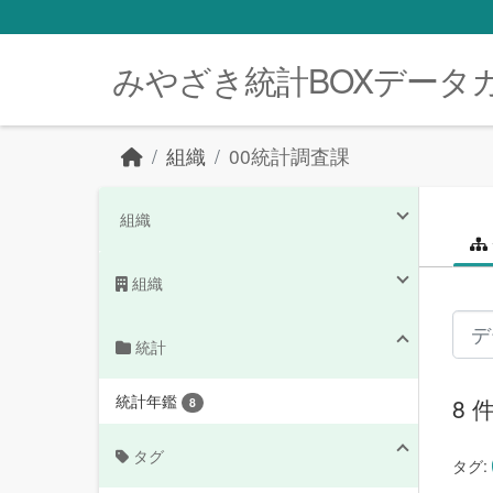
Skip to main content
みやざき統計BOXデータ
組織
00統計調査課
組織
組織
統計
統計年鑑
8
8
タグ
タグ: