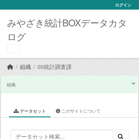
Skip to main content
ログイン
みやざき統計BOXデータカタ
ログ
組織
00統計調査課
組織
データセット
このサイトについて