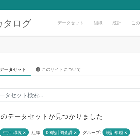
カタログ
データセット
組織
統計
この
データセット
このサイトについて
 件のデータセットが見つかりました
生活-環境
組織:
00統計調査課
グループ:
統計年鑑