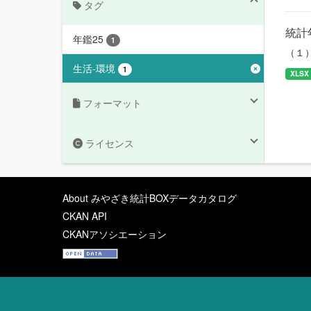
タグ
統計
年鑑25
1
（１
生活-環境
1
XLSX
フォーマット
ライセンス
About みやざき統計BOXデータカタログ
CKAN API
CKANアソシエーション