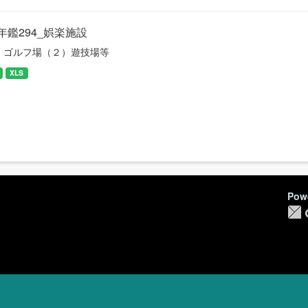
年鑑294_娯楽施設
）ゴルフ場（２）遊技場等
XLS
Pow