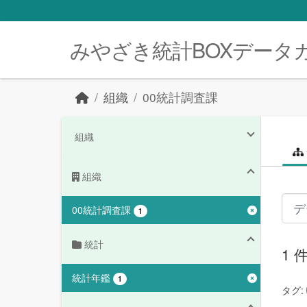
Skip to main content
みやざき統計BOXデータ
組織
00統計調査課
組織
組織
00統計調査課
1
統計
1
統計年鑑
1
タグ: