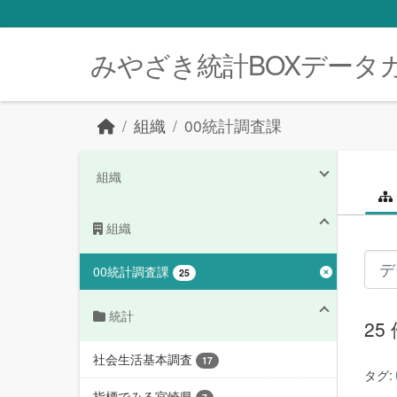
Skip to main content
みやざき統計BOXデータ
組織
00統計調査課
組織
組織
00統計調査課
25
統計
2
社会生活基本調査
17
タグ:
指標でみる宮崎県