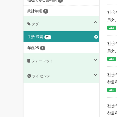
7
統計年鑑
1
社会
男女
タグ
XLS
生活-環境
25
社会
年鑑25
1
男女
XLS
フォーマット
社会
ライセンス
都道
XLS
社会
都道