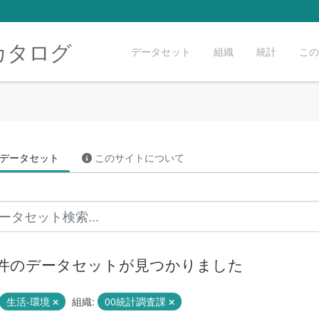
カタログ
データセット
組織
統計
この
データセット
このサイトについて
5 件のデータセットが見つかりました
生活-環境
組織:
00統計調査課