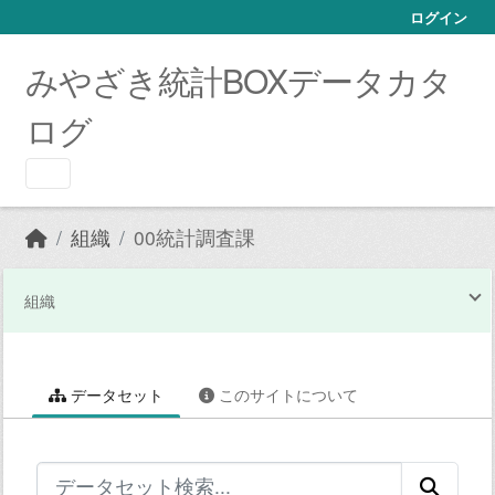
Skip to main content
ログイン
みやざき統計BOXデータカタ
ログ
組織
00統計調査課
組織
データセット
このサイトについて