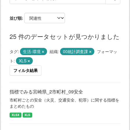
並び順
25 件のデータセットが見つかりました
タグ:
生活-環境
組織:
00統計調査課
フォーマッ
ト:
XLS
フィルタ結果
指標でみる宮崎県_2市町村_09安全
市町村ごとの安全（火災、交通安全、犯罪）に関する指標を
まとめたもの
XLSX
XLS