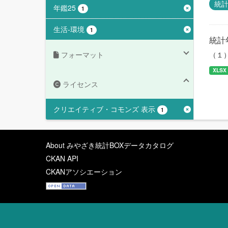
統
年鑑25
1
生活-環境
1
統計
フォーマット
（１
XLSX
ライセンス
クリエイティブ・コモンズ 表示
1
About みやざき統計BOXデータカタログ
CKAN API
CKANアソシエーション