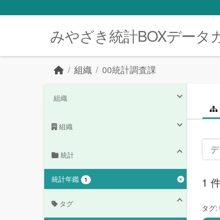
Skip to main content
みやざき統計BOXデータ
組織
00統計調査課
組織
組織
統計
統計年鑑
1
1
タグ
タグ: