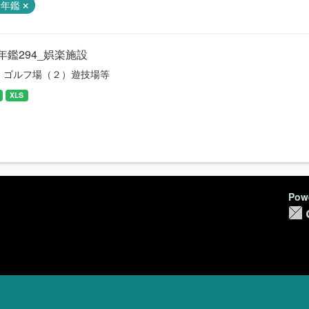
計年鑑
年鑑294_娯楽施設
）ゴルフ場（２）遊技場等
XLS
Pow