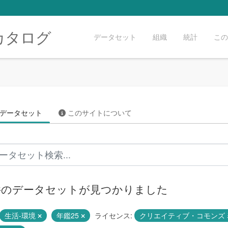
カタログ
データセット
組織
統計
この
データセット
このサイトについて
 件のデータセットが見つかりました
生活-環境
年鑑25
ライセンス:
クリエイティブ・コモンズ