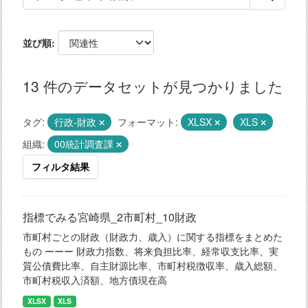
並び順
13 件のデータセットが見つかりました
タグ:
行政-財政
フォーマット:
XLSX
XLS
組織:
00統計調査課
フィルタ結果
指標でみる宮崎県_2市町村_10財政
市町村ごとの財政（財政力、歳入）に関する指標をまとめた
もの ーーー 財政力指数、将来負担比率、経常収支比率、実
質公債費比率、自主財源比率、市町村税徴収率、歳入総額、
市町村税収入済額、地方債現在高
XLSX
XLS