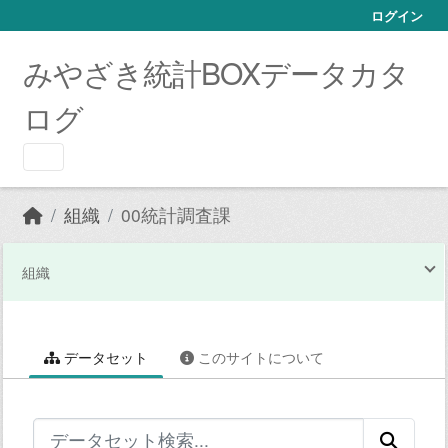
Skip to main content
ログイン
みやざき統計BOXデータカタ
ログ
組織
00統計調査課
組織
データセット
このサイトについて