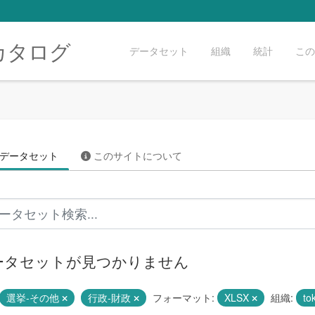
カタログ
データセット
組織
統計
この
データセット
このサイトについて
ータセットが見つかりません
選挙-その他
行政-財政
フォーマット:
XLSX
組織:
to