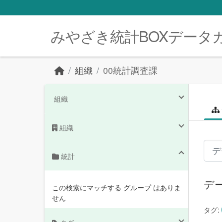
Skip to main content
みやざき統計BOXデータ
組織
00統計調査課
組織
組織
統計
デ
この検索にマッチする グループ はありま
せん
タグ: