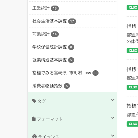
工業統計
XLSX
18
社会生活基本調査
17
指標
商業統計
都道
14
の体
学校保健統計調査
8
XLSX
就業構造基本調査
5
指標
指標でみる宮崎県_市町村_csv
5
都道
消費者物価指数
5
XLSX
タグ
指標
都道
フォーマット
XLSX
ライセンス