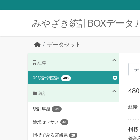
Skip to main content
みやざき統計BOXデータ
データセット
組織
00統計調査課
480
4
統計
組織:
統計年鑑
319
漁業センサス
46
指標
指標でみる宮崎県
28
都道