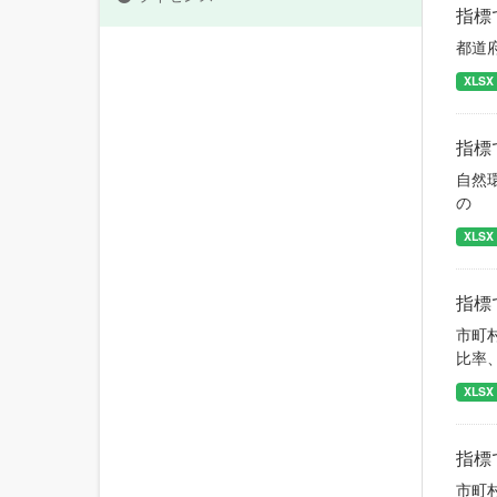
指標
都道
XLSX
指標
自然
の
XLSX
指標
市町
比率
XLSX
指標
市町