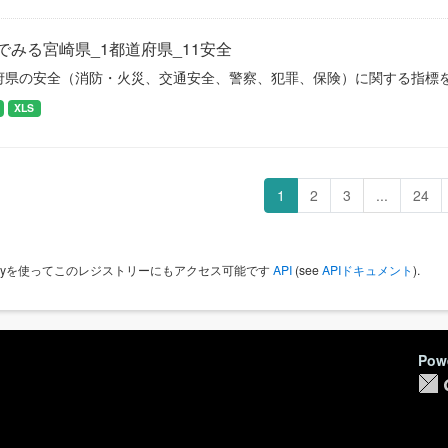
でみる宮崎県_1都道府県_11安全
府県の安全（消防・火災、交通安全、警察、犯罪、保険）に関する指標
XLS
1
2
3
...
24
 Keyを使ってこのレジストリーにもアクセス可能です
API
(see
APIドキュメント
).
Pow