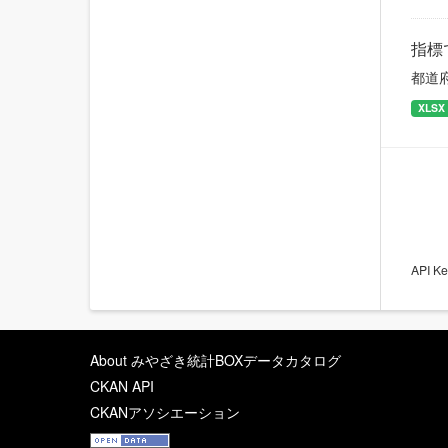
指標
都道
XLSX
API
About みやざき統計BOXデータカタログ
CKAN API
CKANアソシエーション