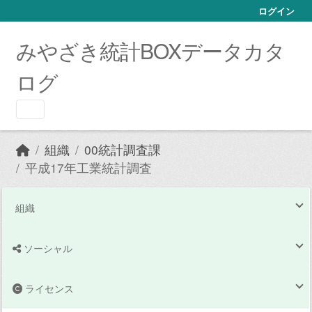
Skip to main content
ログイン
みやざき統計BOXデータカタ
ログ
組織
00統計調査課
平成17年工業統計調査
組織
ソーシャル
ライセンス