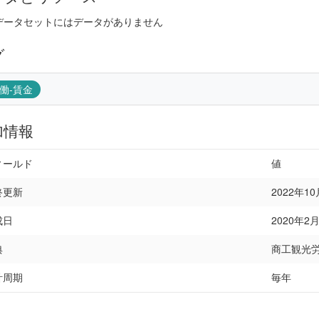
データセットにはデータがありません
グ
働-賃金
加情報
ィールド
値
終更新
2022年10月
成日
2020年2月2
典
商工観光
計周期
毎年