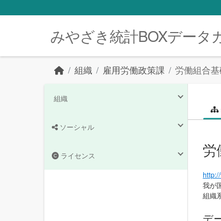
Skip to main content
みやざき統計BOXデータ
組織
雇用労働政策課
労働組合基
組織
ソーシャル
労
ライセンス
http:
我が
組織
デ