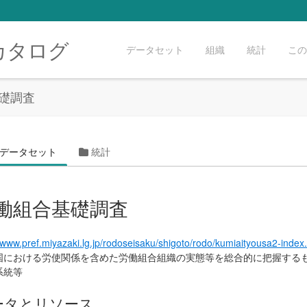
カタログ
データセット
組織
統計
この
礎調査
データセット
統計
働組合基礎調査
//www.pref.miyazaki.lg.jp/rodoseisaku/shigoto/rodo/kumiaityousa2-index
国における労使関係を含めた労働組合組織の実態等を総合的に把握する
系統等
ータとリソース