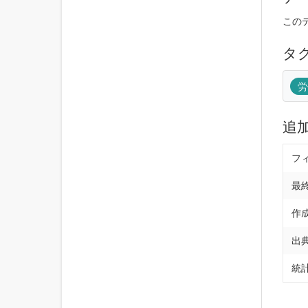
この
タ
労
追
フ
最
作
出
統