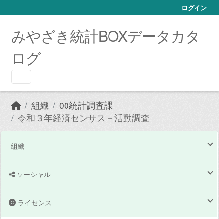
Skip to main content
ログイン
みやざき統計BOXデータカタ
ログ
組織
00統計調査課
令和３年経済センサス－活動調査
組織
ソーシャル
ライセンス