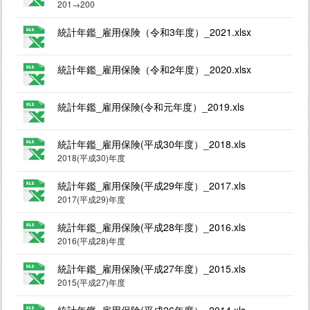
201→200
統計年鑑_雇用保険（令和3年度）_2021.xlsx
統計年鑑_雇用保険（令和2年度）_2020.xlsx
統計年鑑_雇用保険(令和元年度）_2019.xls
統計年鑑_雇用保険(平成30年度）_2018.xls
2018(平成30)年度
統計年鑑_雇用保険(平成29年度）_2017.xls
2017(平成29)年度
統計年鑑_雇用保険(平成28年度）_2016.xls
2016(平成28)年度
統計年鑑_雇用保険(平成27年度）_2015.xls
2015(平成27)年度