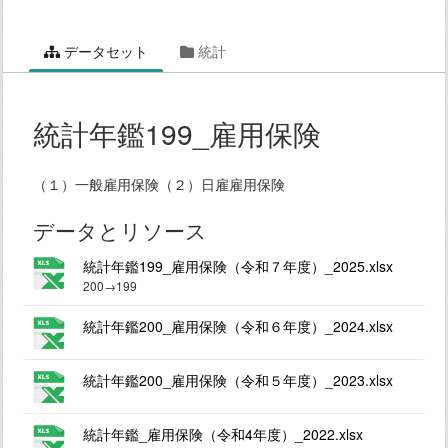
データセット
統計
統計年鑑199_雇用保険
（１）一般雇用保険（２）日雇雇用保険
データとリソース
統計年鑑199_雇用保険（令和７年度）_2025.xlsx
200→199
統計年鑑200_雇用保険（令和６年度）_2024.xlsx
統計年鑑200_雇用保険（令和５年度）_2023.xlsx
統計年鑑_雇用保険（令和4年度）_2022.xlsx