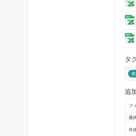
タ
商
追
フ
最
作