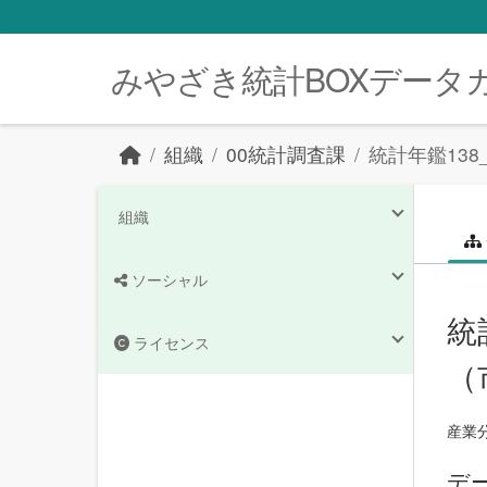
Skip to main content
みやざき統計BOXデータ
組織
00統計調査課
統計年鑑13
組織
ソーシャル
統
ライセンス
（
産業
デ