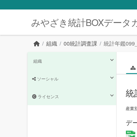
Skip to main content
みやざき統計BOXデータ
組織
00統計調査課
統計年鑑09
組織
ソーシャル
統
ライセンス
産業
デ