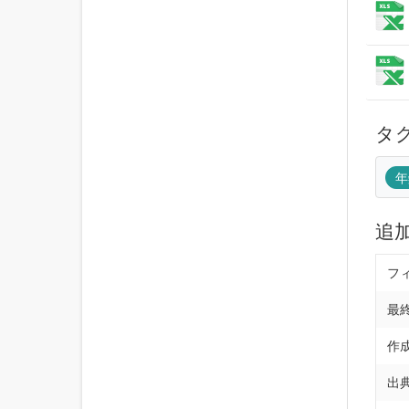
タ
年
追
フ
最
作
出