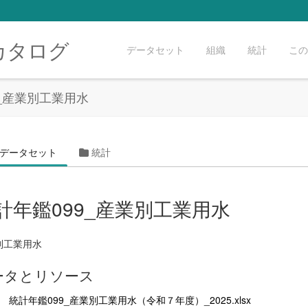
カタログ
データセット
組織
統計
この
9_産業別工業用水
データセット
統計
計年鑑099_産業別工業用水
別工業用水
ータとリソース
統計年鑑099_産業別工業用水（令和７年度）_2025.xlsx