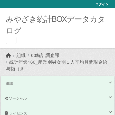
Skip to main content
ログイン
みやざき統計BOXデータカタ
ログ
組織
00統計調査課
統計年鑑166_産業別男女別１人平均月間現金給
与額（き...
組織
ソーシャル
ライセンス