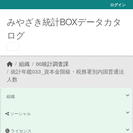
Skip to main content
ログイン
みやざき統計BOXデータカタ
ログ
組織
00統計調査課
統計年鑑033_資本金階級・税務署別内国普通法
人数
組織
ソーシャル
ライセンス