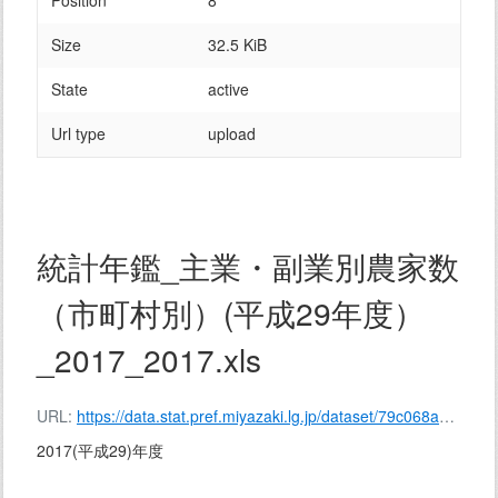
Position
8
Size
32.5 KiB
State
active
Url type
upload
統計年鑑_主業・副業別農家数
（市町村別）(平成29年度）
_2017_2017.xls
URL:
https://data.stat.pref.miyazaki.lg.jp/dataset/79c068a0-f4c1-4672-9aae-e9642503511a/resource/629d744a-5a3e-41f9-8ff0-be5e108c8483/download/%E7%B5%B1%E8%A8%88%E5%B9%B4%E9%91%91_%E4%B8%BB%E6%A5%AD%E3%83%BB%E5%89%AF%E6%A5%AD%E5%88%A5%E8%BE%B2%E5%AE%B6%E6%95%B0%EF%BC%88%E5%B8%82%E7%94%BA%E6%9D%91%E5%88%A5%EF%BC%89(%E5%B9%B3%E6%88%9029%E5%B9%B4%E5%BA%A6%EF%BC%89_2017_2017.xls
2017(平成29)年度