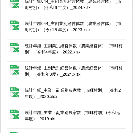
統計年鑑044_主副業別経営体数（農業経営体）（市
町村別）（令和６年度）_2024.xlsx
統計年鑑044_主副業別経営体数（農業経営体）（市
町村別）（令和５年度）_2023.xlsx
統計年鑑_主副業別経営体数（農業経営体）（市町村
別）（令和4年度）_2022.xlsx
統計年鑑_主副業別経営体数（農業経営体）（市町村
別）（令和年3度）_2021.xlsx
統計年鑑_主業・副業別農家数（市町村別）（令和2
年度）_2020.xlsx
統計年鑑_主業・副業別農家数（市町村別）(令和元
年度）_2019.xls