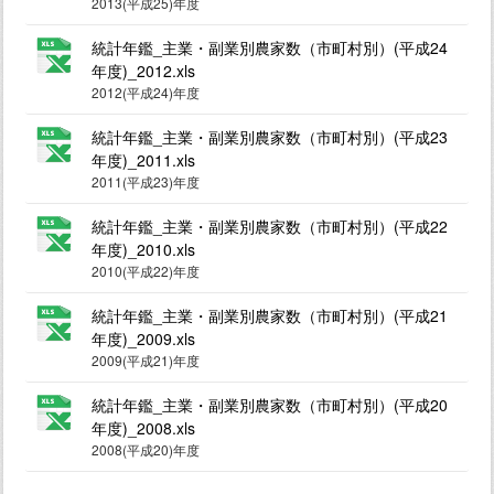
2013(平成25)年度
統計年鑑_主業・副業別農家数（市町村別）(平成24
年度)_2012.xls
2012(平成24)年度
統計年鑑_主業・副業別農家数（市町村別）(平成23
年度)_2011.xls
2011(平成23)年度
統計年鑑_主業・副業別農家数（市町村別）(平成22
年度)_2010.xls
2010(平成22)年度
統計年鑑_主業・副業別農家数（市町村別）(平成21
年度)_2009.xls
2009(平成21)年度
統計年鑑_主業・副業別農家数（市町村別）(平成20
年度)_2008.xls
2008(平成20)年度