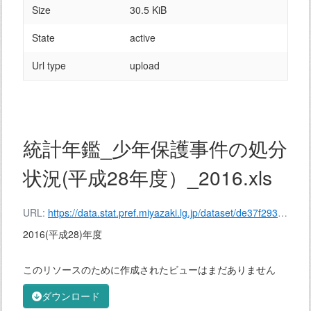
Size
30.5 KiB
State
active
Url type
upload
統計年鑑_少年保護事件の処分
状況(平成28年度）_2016.xls
URL:
https://data.stat.pref.miyazaki.lg.jp/dataset/de37f293-2d5c-4a6e-9585-3d235e71713a/resource/7cfeb162-3602-427d-8669-05cf6774f0dd/download/%E7%B5%B1%E8%A8%88%E5%B9%B4%E9%91%91_%E5%B0%91%E5%B9%B4%E4%BF%9D%E8%AD%B7%E4%BA%8B%E4%BB%B6%E3%81%AE%E5%87%A6%E5%88%86%E7%8A%B6%E6%B3%81(%E5%B9%B3%E6%88%9028%E5%B9%B4%E5%BA%A6%EF%BC%89_2016.xls
2016(平成28)年度
このリソースのために作成されたビューはまだありません
ダウンロード