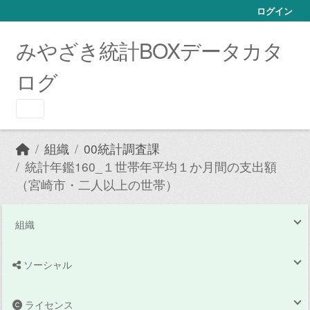
Skip to main content
ログイン
みやざき統計BOXデータカタ
ログ
組織
00統計調査課
統計年鑑160_１世帯年平均１か月間の支出額
（宮崎市・二人以上の世帯）
組織
ソーシャル
ライセンス