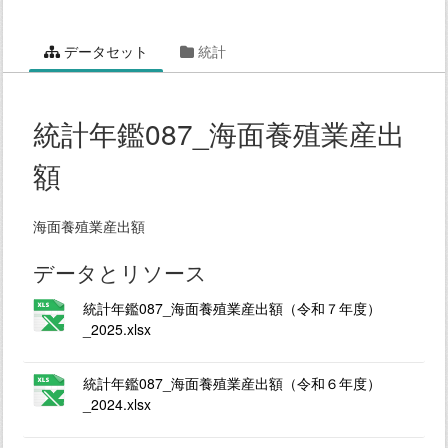
データセット
統計
統計年鑑087_海面養殖業産出
額
海面養殖業産出額
データとリソース
統計年鑑087_海面養殖業産出額（令和７年度）
_2025.xlsx
統計年鑑087_海面養殖業産出額（令和６年度）
_2024.xlsx