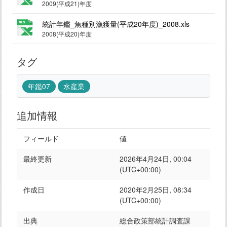
2009(平成21)年度
統計年鑑_魚種別漁獲量(平成20年度)_2008.xls
2008(平成20)年度
タグ
年鑑07
水産業
追加情報
フィールド
値
最終更新
2026年4月24日, 00:04
(UTC+00:00)
作成日
2020年2月25日, 08:34
(UTC+00:00)
出典
総合政策部統計調査課