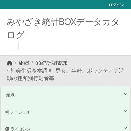
Skip to main content
ログイン
みやざき統計BOXデータカタ
ログ
組織
00統計調査課
社会生活基本調査_男女、年齢、ボランティア活
動の種類別行動者率
組織
ソーシャル
ライセンス