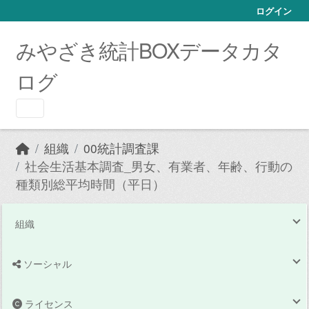
Skip to main content
ログイン
みやざき統計BOXデータカタ
ログ
組織
00統計調査課
社会生活基本調査_男女、有業者、年齢、行動の
種類別総平均時間（平日）
組織
ソーシャル
ライセンス