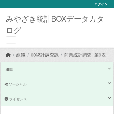
Skip to main content
ログイン
みやざき統計BOXデータカタ
ログ
組織
00統計調査課
商業統計調査_第9表
組織
ソーシャル
ライセンス