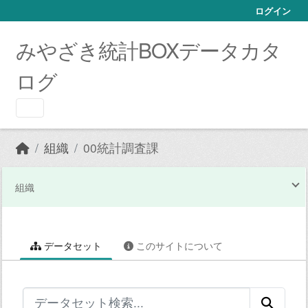
Skip to main content
ログイン
みやざき統計BOXデータカタ
ログ
組織
00統計調査課
組織
データセット
このサイトについて