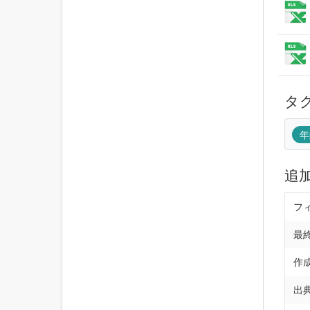
タ
年
追
フ
最
作
出