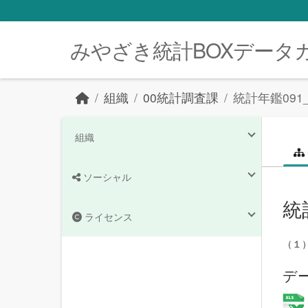
Skip to main content
みやざき統計BOXデータ
組織
00統計調査課
統計年鑑09
組織
ソーシャル
統
ライセンス
（１
デ