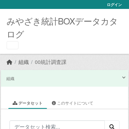
Skip to main content
ログイン
みやざき統計BOXデータカタ
ログ
組織
00統計調査課
組織
データセット
このサイトについて