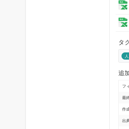
タ
人
追
フ
最
作
出