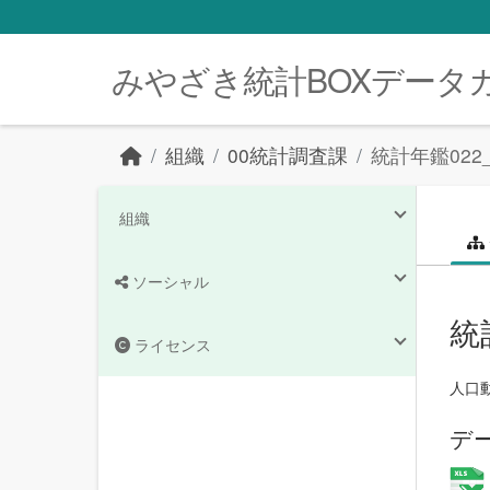
Skip to main content
みやざき統計BOXデータ
組織
00統計調査課
統計年鑑02
組織
ソーシャル
統
ライセンス
人口
デ