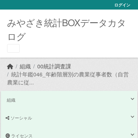
Skip to main content
ログイン
みやざき統計BOXデータカタ
ログ
組織
00統計調査課
統計年鑑046_年齢階層別の農業従事者数（自営
農業に従...
組織
ソーシャル
ライセンス