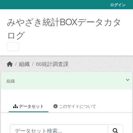
Skip to main content
ログイン
みやざき統計BOXデータカタ
ログ
組織
00統計調査課
組織
データセット
このサイトについて