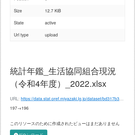
Size
12.7 KiB
State
active
Url type
upload
統計年鑑_生活協同組合現況
（令和4年度）_2022.xlsx
URL:
https://data.stat.pref.miyazaki.lg.jp/dataset/bd317b3e-5c21-4841-bc9c-8527220c8159/resource/0a00dd9c-8448-4796-ae8e-e9414773e2e5/download/139-196.xlsx
197→196
このリソースのために作成されたビューはまだありません
ダウンロード