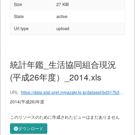
Size
27 KiB
State
active
Url type
upload
統計年鑑_生活協同組合現況
(平成26年度）_2014.xls
URL:
https://data.stat.pref.miyazaki.lg.jp/dataset/bd317b3e-5c21-4841-bc9c-8527220c8159/resource/24fe5308-a2b7-4ab8-a1c6-13b4fd07dc9b/download/%E7%B5%B1%E8%A8%88%E5%B9%B4%E9%91%91_%E7%94%9F%E6%B4%BB%E5%8D%94%E5%90%8C%E7%B5%84%E5%90%88%E7%8F%BE%E6%B3%81(%E5%B9%B3%E6%88%9026%E5%B9%B4%E5%BA%A6%EF%BC%89_2014.xls
2014(平成26)年度
このリソースのために作成されたビューはまだありません
ダウンロード