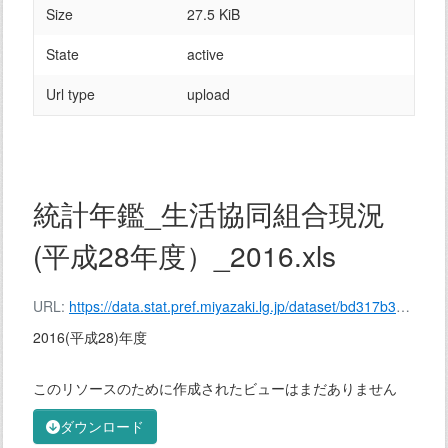
Size
27.5 KiB
State
active
Url type
upload
統計年鑑_生活協同組合現況
(平成28年度）_2016.xls
URL:
https://data.stat.pref.miyazaki.lg.jp/dataset/bd317b3e-5c21-4841-bc9c-8527220c8159/resource/e0ea8ee3-f499-4b66-9c8b-f21d0bad5d93/download/%E7%B5%B1%E8%A8%88%E5%B9%B4%E9%91%91_%E7%94%9F%E6%B4%BB%E5%8D%94%E5%90%8C%E7%B5%84%E5%90%88%E7%8F%BE%E6%B3%81(%E5%B9%B3%E6%88%9028%E5%B9%B4%E5%BA%A6%EF%BC%89_2016.xls
2016(平成28)年度
このリソースのために作成されたビューはまだありません
ダウンロード