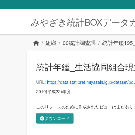
Skip to main content
みやざき統計BOXデータ
組織
00統計調査課
統計年鑑19
統計年鑑_生活協同組合現況(平
URL:
https://data.stat.pref.miyazaki.lg.jp/dataset/bd317b3e-5c21-4841-bc9c-8527220c8159
2010(平成22)年度
このリソースのために作成されたビューはまだあり
ダウンロード