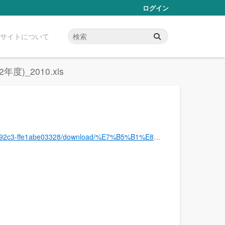
ログイン
サイトについて
)_2010.xls
8C%E7%B5%84%E5%90%88%E7%8F%BE%E6%B3%81(%E5%B9%B3%E6%88%9022%E5%B9%B4%E5%BA%A6)_2010.xls