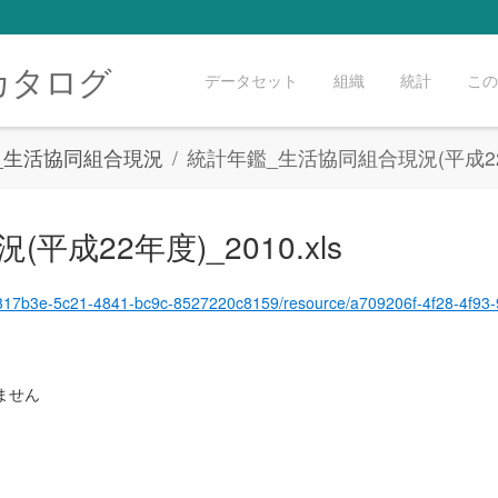
カタログ
データセット
組織
統計
この
5_生活協同組合現況
統計年鑑_生活協同組合現況(平成22年度
成22年度)_2010.xls
/resource/a709206f-4f28-4f93-92c3-ffe1abe03328/download/%E7%B5%B1%E8%A8%88%E5%B9%B4%E9%91%91_%E7%94%9F%E6%B4%BB%E5%8D%94%E5%90%
ません