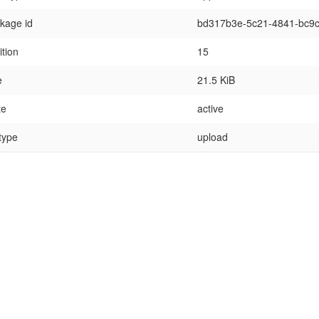
kage id
bd317b3e-5c21-4841-bc9
ition
15
e
21.5 KiB
te
active
 type
upload