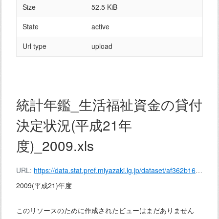
Size
52.5 KiB
State
active
Url type
upload
統計年鑑_生活福祉資金の貸付
決定状況(平成21年
度)_2009.xls
URL:
https://data.stat.pref.miyazaki.lg.jp/dataset/af362b16-77ab-4c6a-be8b-11bad95c985e/resource/371fbba6-729d-4a7c-81ca-0fb0dfc9dfe5/download/%E7%B5%B1%E8%A8%88%E5%B9%B4%E9%91%91_%E7%94%9F%E6%B4%BB%E7%A6%8F%E7%A5%89%E8%B3%87%E9%87%91%E3%81%AE%E8%B2%B8%E4%BB%98%E6%B1%BA%E5%AE%9A%E7%8A%B6%E6%B3%81(%E5%B9%B3%E6%88%9021%E5%B9%B4%E5%BA%A6)_2009.xls
2009(平成21)年度
このリソースのために作成されたビューはまだありません